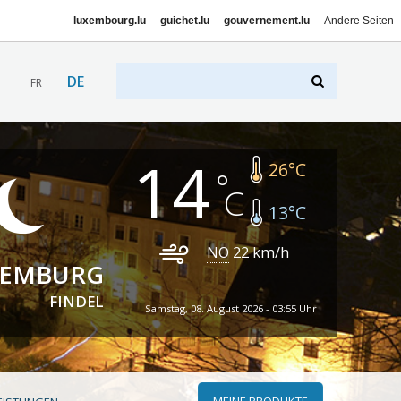
luxembourg.lu
guichet.lu
gouvernement.lu
Andere Seiten
DE
FR
14
26
°C
13
°C
NO
22
km/h
XEMBURG
FINDEL
Samstag, 08. August 2026 - 03:55 Uhr
MEINE PRODUKTE