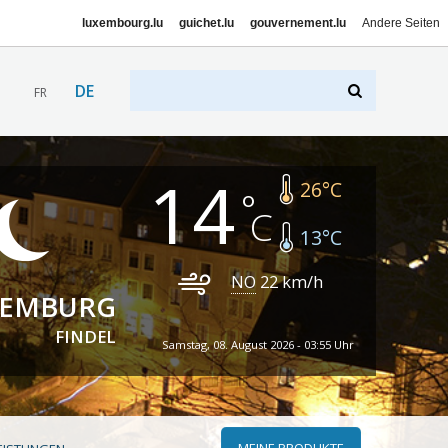
luxembourg.lu
guichet.lu
gouvernement.lu
Andere Seiten
DE
FR
14
26
°C
13
°C
NO
22
km/h
XEMBURG
FINDEL
Samstag, 08. August 2026 - 03:55 Uhr
MEINE PRODUKTE