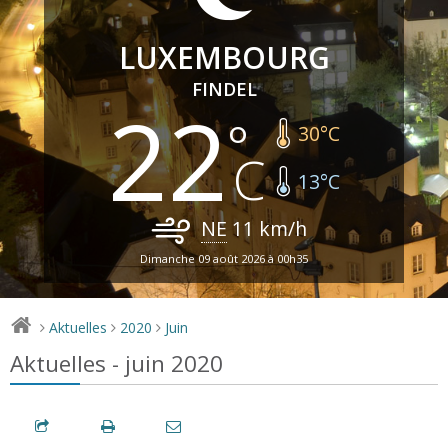
LUXEMBOURG
FINDEL
22
30
°C
13
°C
NE
11
km/h
Dimanche 09 août 2026 à 00h35
Aktuelles
2020
Juin
>
>
>
Aktuelles - juin 2020