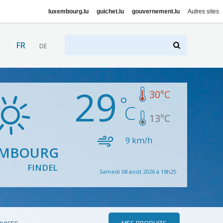
luxembourg.lu
guichet.lu
gouvernement.lu
Autres sites
FR
DE
29
30
°C
13
°C
9
km/h
EMBOURG
FINDEL
Samedi 08 août 2026 à 18h25
MES PRODUITS