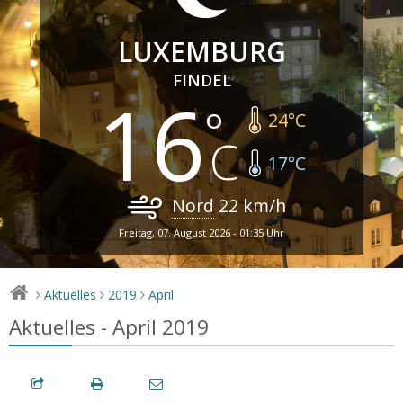
LUXEMBURG
FINDEL
16
24
°C
17
°C
Nord
22
km/h
Freitag, 07. August 2026 - 01:35 Uhr
Aktuelles
2019
April
>
>
>
Aktuelles - April 2019