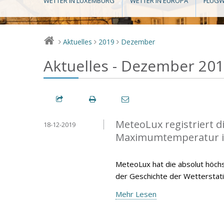
WETTER IN LUXEMBURG
WETTER IN EUROPA
FLUGW
Aktuelles
2019
Dezember
>
>
>
Aktuelles - Dezember 20
MeteoLux registriert 
18-12-2019
Maximumtemperatur 
MeteoLux hat die absolut höc
der Geschichte der Wetterstat
Mehr Lesen