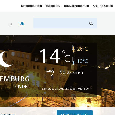
luxembourg.lu
guichet.lu
gouvernement.lu
Andere Seiten
DE
FR
14
26
°C
13
°C
NO
22
km/h
XEMBURG
FINDEL
Samstag, 08. August 2026 - 05:16 Uhr
MEINE PRODUKTE