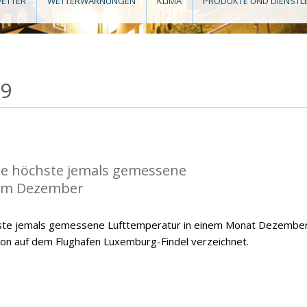
ETTER
WETTERWARNUNGEN
KLIMA
PRODUKTE UND DIENSTL
19
die höchste jemals gemessene
im Dezember
hste jemals gemessene Lufttemperatur in einem Monat Dezember
ion auf dem Flughafen Luxemburg-Findel verzeichnet.