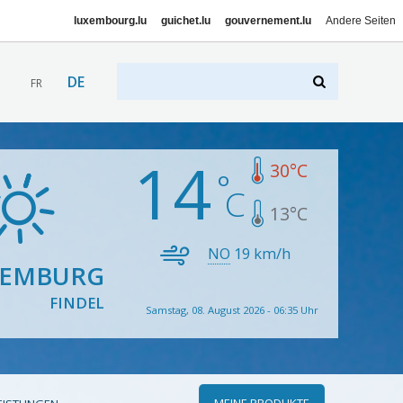
luxembourg.lu
guichet.lu
gouvernement.lu
Andere Seiten
DE
FR
14
30
°C
13
°C
NO
19
km/h
XEMBURG
FINDEL
Samstag, 08. August 2026 - 06:35 Uhr
MEINE PRODUKTE