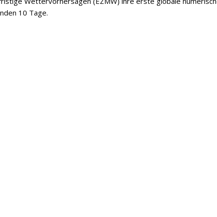
lfristige Wettervorhersagen (EZMW) ihre erste globale numerisc
enden 10 Tage.