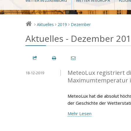
WETTER IN LUXEMBURG
WETTER IN EUROPA
FLUGW
Aktuelles
2019
Dezember
>
>
>
Aktuelles - Dezember 20
MeteoLux registriert 
18-12-2019
Maximumtemperatur 
MeteoLux hat die absolut höc
der Geschichte der Wetterstat
Mehr Lesen