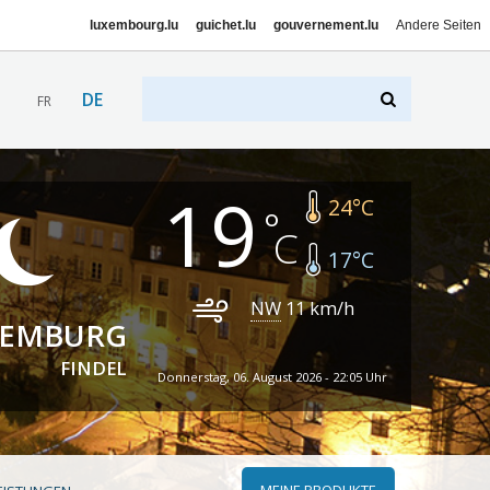
luxembourg.lu
guichet.lu
gouvernement.lu
Andere Seiten
DE
FR
19
24
°C
17
°C
NW
11
km/h
XEMBURG
FINDEL
Donnerstag, 06. August 2026 - 22:05 Uhr
MEINE PRODUKTE