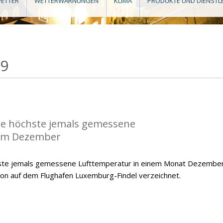
ETTER
WETTERWARNUNGEN
KLIMA
PRODUKTE UND DIENSTL
19
die höchste jemals gemessene
im Dezember
hste jemals gemessene Lufttemperatur in einem Monat Dezember
ion auf dem Flughafen Luxemburg-Findel verzeichnet.