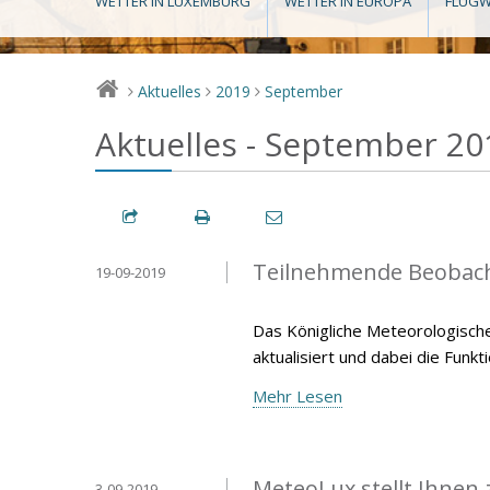
WETTER IN LUXEMBURG
WETTER IN EUROPA
FLUGW
Aktuelles
2019
September
>
>
>
Aktuelles - September 20
Teilnehmende Beobach
19-09-2019
Das Königliche Meteorologische
aktualisiert und dabei die Funk
Mehr Lesen
MeteoLux stellt Ihnen
3-09-2019