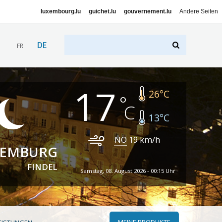
luxembourg.lu
guichet.lu
gouvernement.lu
Andere Seiten
DE
FR
17
26
°C
13
°C
NO
19
km/h
XEMBURG
FINDEL
Samstag, 08. August 2026 - 00:15 Uhr
MEINE PRODUKTE