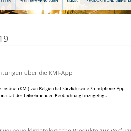
ETTER
WETTERWARNUNGEN
KLIMA
PRODUKTE UND DIENSTL
19
tungen über die KMI-App
 Institut (KMI) von Belgien hat kürzlich seine Smartphone-App
tionalität der teilnehmenden Beobachtung hinzugefügt.
 zwei neue klimatologische Produkte zur Verfü