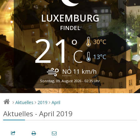
LUXEMBURG
FINDEL
21
30
°C
13
°C
NO
11
km/h
Sonntag, 09. August 2026 - 02:35 Uhr
Aktuelles
2019
April
>
>
>
Aktuelles - April 2019