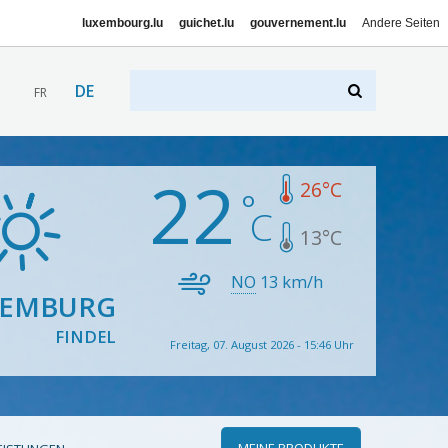
luxembourg.lu
guichet.lu
gouvernement.lu
Andere Seiten
DE
FR
22
26
°C
13
°C
NO
13
km/h
XEMBURG
FINDEL
Freitag, 07. August 2026 - 15:46 Uhr
MEINE PRODUKTE