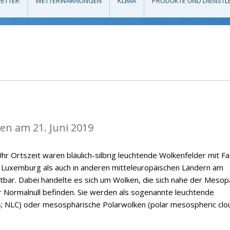
ETTER
WETTERWARNUNGEN
KLIMA
PRODUKTE UND DIENSTL
n am 21. Juni 2019
hr Ortszeit waren bläulich-silbrig leuchtende Wolkenfelder mit F
n Luxemburg als auch in anderen mitteleuropäischen Ländern am
tbar. Dabei handelte es sich um Wolken, die sich nahe der Meso
 Normalnull befinden. Sie werden als sogenannte leuchtende
s; NLC) oder mesosphärische Polarwolken (polar mesospheric clo