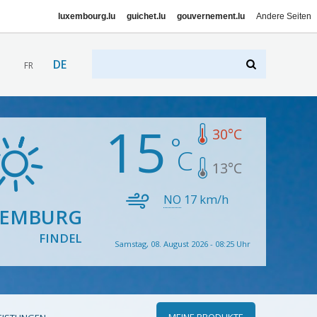
luxembourg.lu
guichet.lu
gouvernement.lu
Andere Seiten
DE
FR
15
30
°C
13
°C
NO
17
km/h
XEMBURG
FINDEL
Samstag, 08. August 2026 - 08:25 Uhr
MEINE PRODUKTE