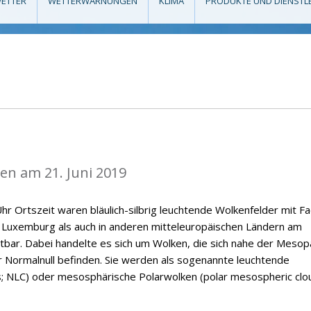
ETTER
WETTERWARNUNGEN
KLIMA
PRODUKTE UND DIENSTL
n am 21. Juni 2019
hr Ortszeit waren bläulich-silbrig leuchtende Wolkenfelder mit F
n Luxemburg als auch in anderen mitteleuropäischen Ländern am
tbar. Dabei handelte es sich um Wolken, die sich nahe der Meso
 Normalnull befinden. Sie werden als sogenannte leuchtende
s; NLC) oder mesosphärische Polarwolken (polar mesospheric clo