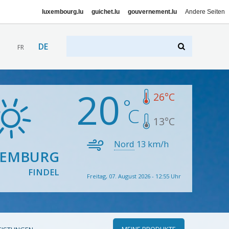
luxembourg.lu
guichet.lu
gouvernement.lu
Andere Seiten
DE
FR
20
26
°C
13
°C
Nord
13
km/h
XEMBURG
FINDEL
Freitag, 07. August 2026 - 12:55 Uhr
MEINE PRODUKTE