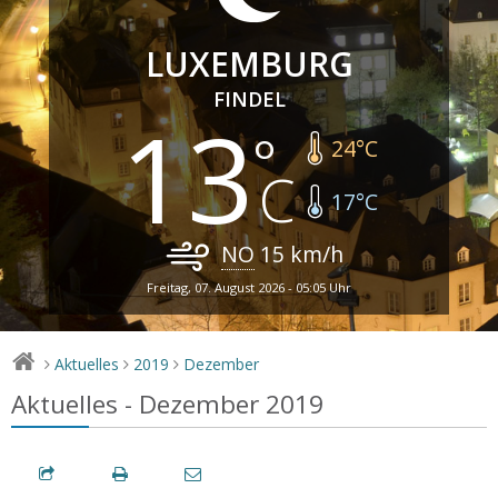
LUXEMBURG
FINDEL
13
24
°C
17
°C
NO
15
km/h
Freitag, 07. August 2026 - 05:05 Uhr
Aktuelles
2019
Dezember
>
>
>
Aktuelles - Dezember 2019