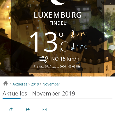
LUXEMBURG
FINDEL
13
24
°C
17
°C
NO
15
km/h
Freitag, 07. August 2026 - 05:05 Uhr
Aktuelles
2019
November
>
>
>
Aktuelles - November 2019