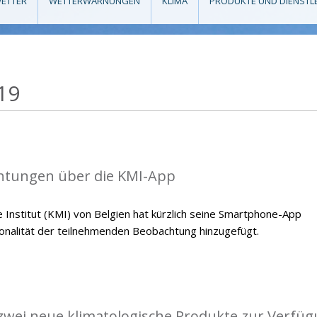
ETTER
WETTERWARNUNGEN
KLIMA
PRODUKTE UND DIENSTL
19
tungen über die KMI-App
 Institut (KMI) von Belgien hat kürzlich seine Smartphone-App
tionalität der teilnehmenden Beobachtung hinzugefügt.
 zwei neue klimatologische Produkte zur Verfü