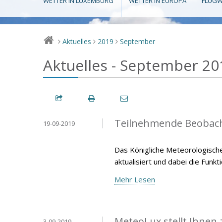
WETTER IN LUXEMBURG
WETTER IN EUROPA
FLUGW
Aktuelles
2019
September
>
>
>
Aktuelles - September 20
Teilnehmende Beobach
19-09-2019
Das Königliche Meteorologische
aktualisiert und dabei die Funk
Mehr Lesen
MeteoLux stellt Ihnen
3-09-2019