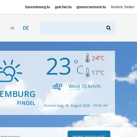
luxembourg.lu
guichet.lu
gouvernement.lu
Andere Seiten
DE
FR
23
24
°C
17
°C
West
15
km/h
XEMBURG
FINDEL
Donnerstag, 06. August 2026 - 19:55 Uhr
MEINE PRODUKTE