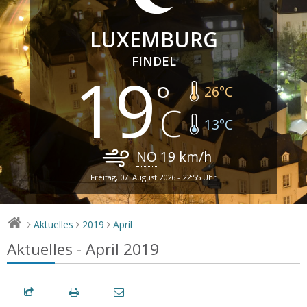
LUXEMBURG
FINDEL
19
26
°C
13
°C
NO
19
km/h
Freitag, 07. August 2026 - 22:55 Uhr
Aktuelles
2019
April
>
>
>
Aktuelles - April 2019