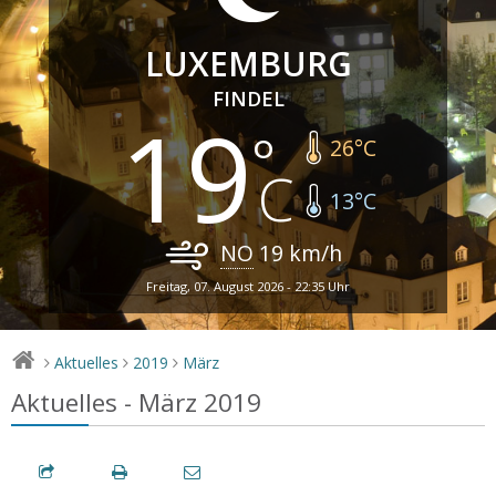
LUXEMBURG
FINDEL
19
26
°C
13
°C
NO
19
km/h
Freitag, 07. August 2026 - 22:35 Uhr
Aktuelles
2019
März
>
>
>
Aktuelles - März 2019