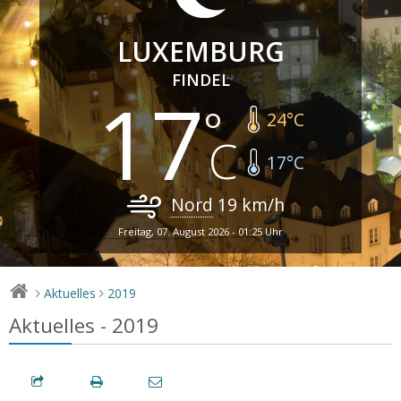
LUXEMBURG
FINDEL
17
24
°C
17
°C
Nord
19
km/h
Freitag, 07. August 2026 - 01:25 Uhr
Aktuelles
2019
>
>
Aktuelles - 2019