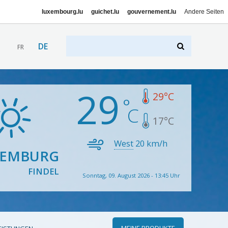
luxembourg.lu
guichet.lu
gouvernement.lu
Andere Seiten
DE
FR
29
29
°C
17
°C
West
20
km/h
XEMBURG
FINDEL
Sonntag, 09. August 2026 - 13:45 Uhr
MEINE PRODUKTE