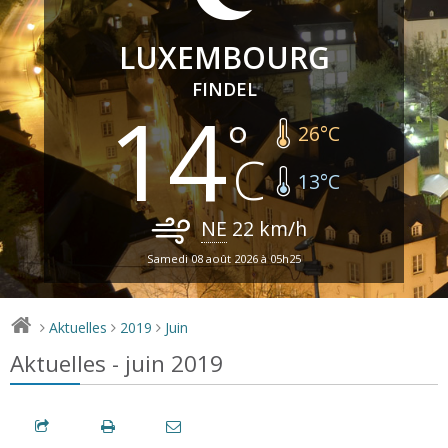
LUXEMBOURG
FINDEL
14
26
°C
13
°C
NE
22
km/h
Samedi 08 août 2026 à 05h25
Aktuelles
2019
Juin
>
>
>
Aktuelles - juin 2019