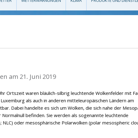
ETTER
WETTERWARNUNGEN
KLIMA
PRODUKTE UND DIENSTL
n am 21. Juni 2019
hr Ortszeit waren bläulich-silbrig leuchtende Wolkenfelder mit F
n Luxemburg als auch in anderen mitteleuropäischen Ländern am
tbar. Dabei handelte es sich um Wolken, die sich nahe der Meso
 Normalnull befinden. Sie werden als sogenannte leuchtende
s; NLC) oder mesosphärische Polarwolken (polar mesospheric clo