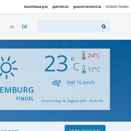
luxembourg.lu
guichet.lu
gouvernement.lu
Andere Seiten
DE
FR
23
24
°C
17
°C
NW
15
km/h
XEMBURG
FINDEL
Donnerstag, 06. August 2026 - 20:05 Uhr
MEINE PRODUKTE