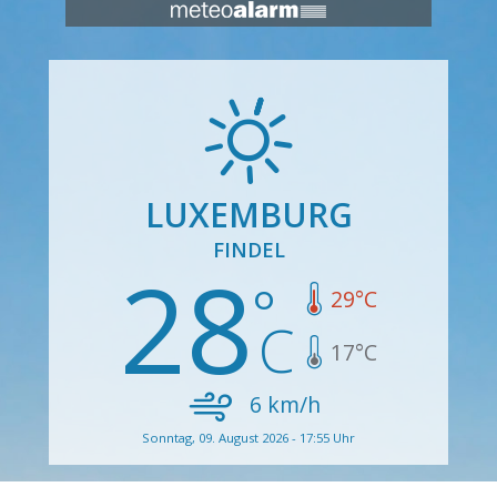
LUXEMBURG
FINDEL
28
29
°C
17
°C
6
km/h
Sonntag, 09. August 2026 - 17:55 Uhr