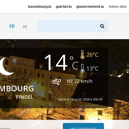
luxembourg.lu
guichet.lu
gouvernement.lu
Autres sites
FR
DE
14
26
°C
13
°C
NE
22
km/h
EMBOURG
FINDEL
Samedi 08 août 2026 à 05h16
MES PRODUITS