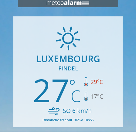
LUXEMBOURG
FINDEL
27
29
°C
17
°C
SO
6
km/h
Dimanche 09 août 2026 à 18h55