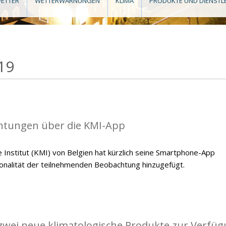
ETTER
WETTERWARNUNGEN
KLIMA
PRODUKTE UND DIENSTL
19
tungen über die KMI-App
 Institut (KMI) von Belgien hat kürzlich seine Smartphone-App
tionalität der teilnehmenden Beobachtung hinzugefügt.
 zwei neue klimatologische Produkte zur Verfü