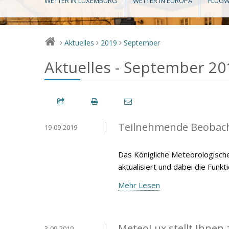
WETTER IN LUXEMBURG
WETTER IN EUROPA
FLUGW
Aktuelles
2019
September
>
>
>
Aktuelles - September 20
Teilnehmende Beobach
19-09-2019
Das Königliche Meteorologische
aktualisiert und dabei die Funk
Mehr Lesen
MeteoLux stellt Ihnen
3-09-2019