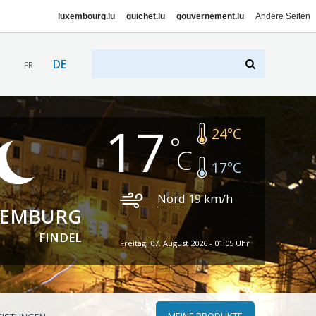
luxembourg.lu
guichet.lu
gouvernement.lu
Andere Seiten
DE
FR
17
24
°C
17
°C
Nord
19
km/h
XEMBURG
FINDEL
Freitag, 07. August 2026 - 01:05 Uhr
MEINE PRODUKTE