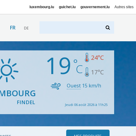
luxembourg.lu
guichet.lu
gouvernement.lu
Autres sites
FR
DE
19
24
°C
17
°C
Ouest
15
km/h
EMBOURG
FINDEL
Jeudi 06 août 2026 à 11h25
MES PRODUITS