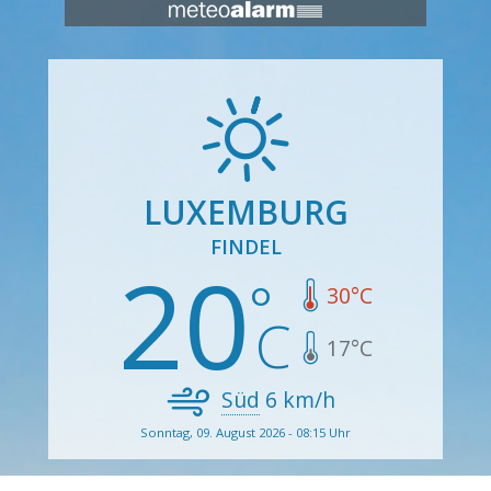
LUXEMBURG
FINDEL
20
30
°C
17
°C
Süd
6
km/h
Sonntag, 09. August 2026 - 08:15 Uhr