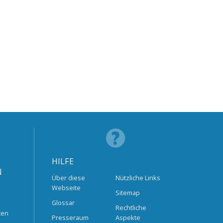
HILFE
N
Über diese
Nützliche Links
Webseite
Sitemap
Glossar
Rechtliche
ten
Presseraum
Aspekte