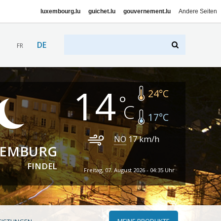
luxembourg.lu
guichet.lu
gouvernement.lu
Andere Seiten
DE
FR
14
24
°C
17
°C
NO
17
km/h
XEMBURG
FINDEL
Freitag, 07. August 2026 - 04:35 Uhr
MEINE PRODUKTE