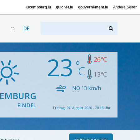
luxembourg.lu
guichet.lu
gouvernement.lu
Andere Seiten
DE
FR
23
26
°C
13
°C
NO
13
km/h
XEMBURG
FINDEL
Freitag, 07. August 2026 - 20:15 Uhr
MEINE PRODUKTE