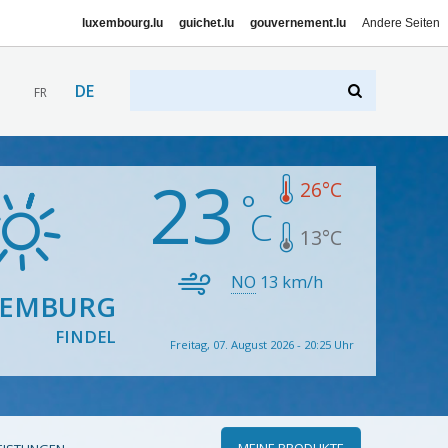
luxembourg.lu
guichet.lu
gouvernement.lu
Andere Seiten
DE
FR
23
26
°C
13
°C
NO
13
km/h
XEMBURG
FINDEL
Freitag, 07. August 2026 - 20:25 Uhr
MEINE PRODUKTE