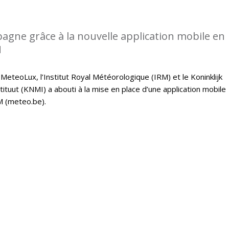
gne grâce à la nouvelle application mobile en
M
 MeteoLux, l’Institut Royal Météorologique (IRM) et le Koninklijk
tuut (KNMI) a abouti à la mise en place d’une application mobile
M (meteo.be).