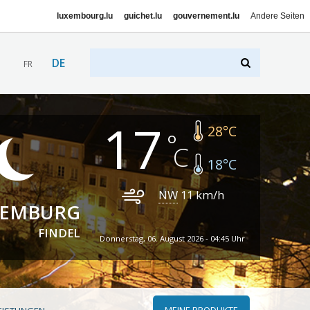
luxembourg.lu
guichet.lu
gouvernement.lu
Andere Seiten
DE
FR
17
28
°C
18
°C
NW
11
km/h
XEMBURG
FINDEL
Donnerstag, 06. August 2026 - 04:45 Uhr
MEINE PRODUKTE