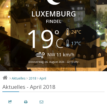
LUXEMBURG
FINDEL
19
24
°C
17
°C
NW
11
km/h
Donnerstag, 06. August 2026 - 22:15 Uhr
Aktuelles
2018
April
>
>
>
Aktuelles - April 2018