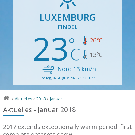
LUXEMBURG
FINDEL
23
26
°C
13
°C
Nord
13
km/h
Freitag, 07. August 2026 - 17:05 Uhr
Aktuelles
2018
Januar
>
>
>
Aktuelles - Januar 2018
2017 extends exceptionally warm period, first
complete datasets show