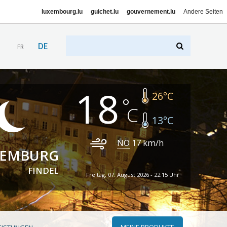
luxembourg.lu
guichet.lu
gouvernement.lu
Andere Seiten
DE
FR
18
26
°C
13
°C
NO
17
km/h
XEMBURG
FINDEL
Freitag, 07. August 2026 - 22:15 Uhr
MEINE PRODUKTE