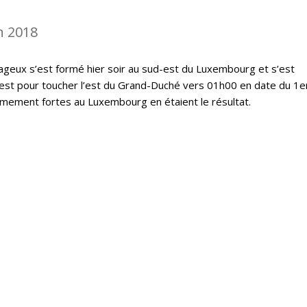
n 2018
geux s’est formé hier soir au sud-est du Luxembourg et s’est
est pour toucher l’est du Grand-Duché vers 01h00 en date du 1er
êmement fortes au Luxembourg en étaient le résultat.