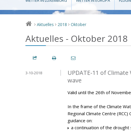
WETTER IN LUXEMBURG
WETTER IN EUROPA
FLUGW
Aktuelles
2018
Oktober
>
>
>
Aktuelles - Oktober 2018
UPDATE-11 of Climate 
3-10-2018
wave
Valid until the 26th of Novemb
In the frame of the Climate Wa
Regional Climate Centre (RCC) 
guidance on:
a continuation of the drought 