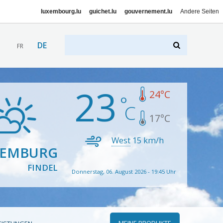
luxembourg.lu
guichet.lu
gouvernement.lu
Andere Seiten
DE
FR
23
24
°C
17
°C
West
15
km/h
XEMBURG
FINDEL
Donnerstag, 06. August 2026 - 19:45 Uhr
MEINE PRODUKTE