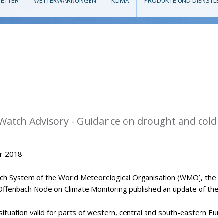
ETTER
WETTERWARNUNGEN
KLIMA
PRODUKTE UND DIENSTL
Watch Advisory - Guidance on drought and cold
er 2018
tch System of the World Meteorological Organisation (WMO), the
Offenbach Node on Climate Monitoring published an update of th
situation valid for parts of western, central and south-eastern Eu