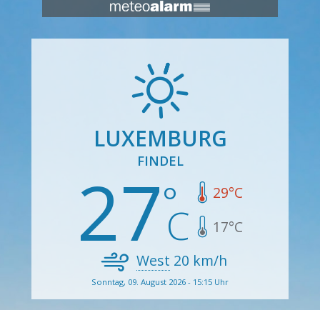
LUXEMBURG
FINDEL
27
29
°C
17
°C
West
20
km/h
Sonntag, 09. August 2026 - 15:15 Uhr