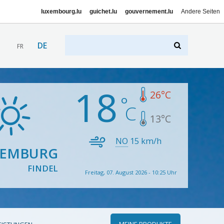
luxembourg.lu
guichet.lu
gouvernement.lu
Andere Seiten
DE
FR
18
26
°C
13
°C
NO
15
km/h
XEMBURG
FINDEL
Freitag, 07. August 2026 - 10:25 Uhr
MEINE PRODUKTE