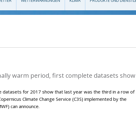
ETTER
WETTERWARNUNGEN
KLIMA
PRODUKTE UND DIENSTL
ally warm period, first complete datasets show
 datasets for 2017 show that last year was the third in a row of
Copernicus Climate Change Service (C3S) implemented by the
WF) can announce.