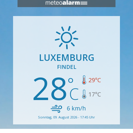
LUXEMBURG
FINDEL
28
29
°C
17
°C
6
km/h
Sonntag, 09. August 2026 - 17:45 Uhr