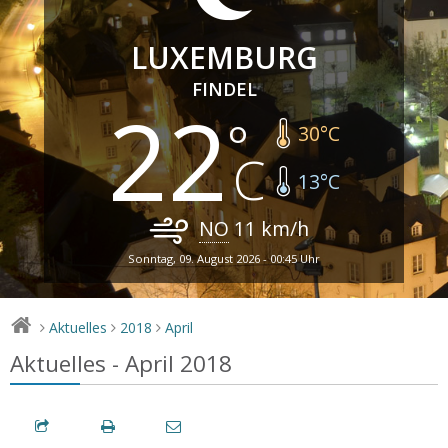
LUXEMBURG
FINDEL
22
30
°C
13
°C
NO
11
km/h
Sonntag, 09. August 2026 - 00:45 Uhr
Aktuelles
2018
April
>
>
>
Aktuelles - April 2018