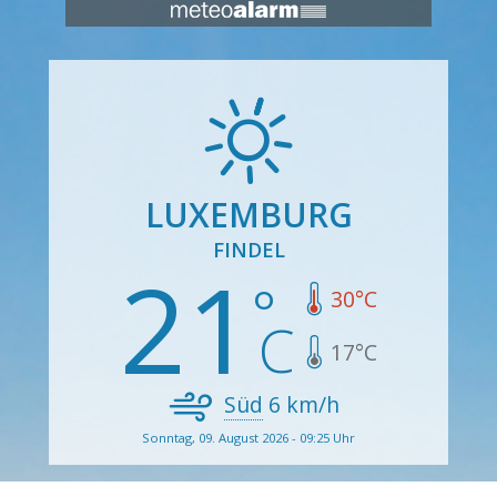
LUXEMBURG
FINDEL
21
30
°C
17
°C
Süd
6
km/h
Sonntag, 09. August 2026 - 09:25 Uhr