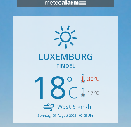
LUXEMBURG
FINDEL
18
30
°C
17
°C
West
6
km/h
Sonntag, 09. August 2026 - 07:25 Uhr