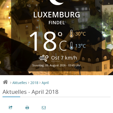
LUXEMBURG
FINDEL
18
30
°C
13
°C
Ost
7
km/h
Sonntag, 09. August 2026 - 03:45 Uhr
Aktuelles
2018
April
>
>
>
Aktuelles - April 2018