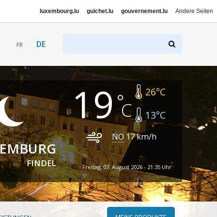
luxembourg.lu
guichet.lu
gouvernement.lu
Andere Seiten
DE
FR
19
26
°C
13
°C
NO
17
km/h
XEMBURG
FINDEL
Freitag, 07. August 2026 - 21:35 Uhr
MEINE PRODUKTE