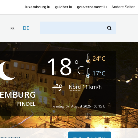
luxembourg.lu
guichet.lu
gouvernement.lu
Andere Seiten
DE
FR
18
24
°C
17
°C
Nord
11
km/h
XEMBURG
FINDEL
Freitag, 07. August 2026 - 00:15 Uhr
MEINE PRODUKTE