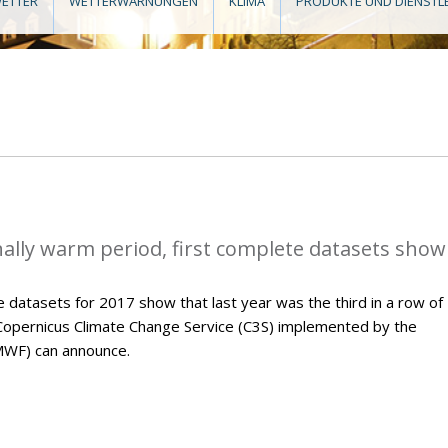
ETTER
WETTERWARNUNGEN
KLIMA
PRODUKTE UND DIENSTL
ally warm period, first complete datasets show
 datasets for 2017 show that last year was the third in a row of
Copernicus Climate Change Service (C3S) implemented by the
WF) can announce.