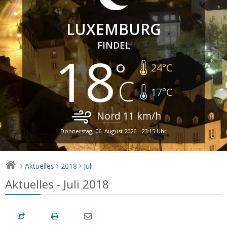
LUXEMBURG
FINDEL
18
24
°C
17
°C
Nord
11
km/h
Donnerstag, 06. August 2026 - 23:15 Uhr
Aktuelles
2018
Juli
>
>
>
Aktuelles - Juli 2018