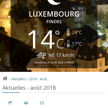
LUXEMBOURG
FINDEL
14
24
°C
17
°C
NE
17
km/h
Vendredi 07 août 2026 à 04h55
Aktuelles
2018
Août
>
>
>
Aktuelles - août 2018