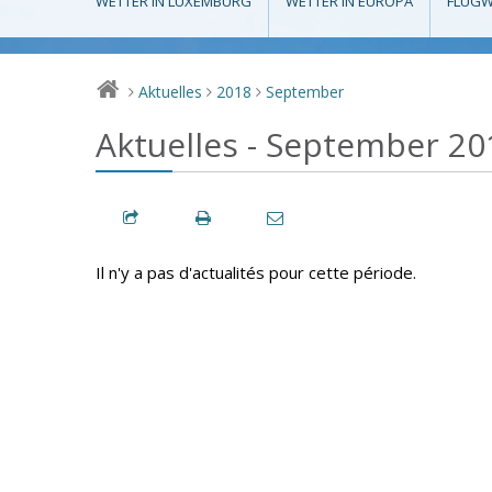
WETTER IN LUXEMBURG
WETTER IN EUROPA
FLUGW
Aktuelles
2018
September
>
>
>
Aktuelles - September 20
Il n'y a pas d'actualités pour cette période.