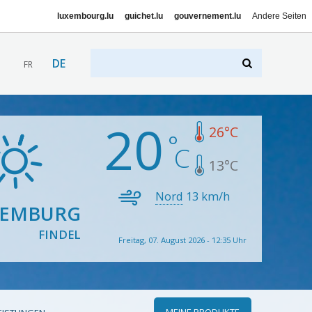
luxembourg.lu
guichet.lu
gouvernement.lu
Andere Seiten
DE
FR
20
26
°C
13
°C
Nord
13
km/h
XEMBURG
FINDEL
Freitag, 07. August 2026 - 12:35 Uhr
MEINE PRODUKTE