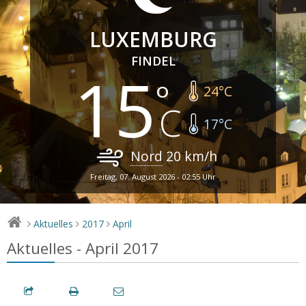
LUXEMBURG
FINDEL
15
24
°C
17
°C
Nord
20
km/h
Freitag, 07. August 2026 - 02:55 Uhr
Aktuelles
2017
April
>
>
>
Aktuelles - April 2017