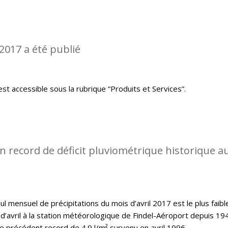
2017 a été publié
st accessible sous la rubrique “Produits et Services”.
 record de déficit pluviométrique historique a
l mensuel de précipitations du mois d’avril 2017 est le plus faibl
d’avril à la station météorologique de Findel-Aéroport depuis 19
le précédent record de 4.9 l/m² survenu en avril 1996.