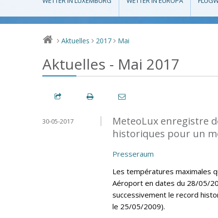
WETTER IN LUXEMBURG
WETTER IN EUROPA
FLUGW
Aktuelles
2017
Mai
>
>
>
Aktuelles - Mai 2017
MeteoLux enregistre d
30-05-2017
historiques pour un m
Presseraum
Les températures maximales quo
Aéroport en dates du 28/05/20
successivement le record histo
le 25/05/2009).