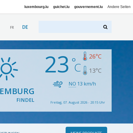
luxembourg.lu
guichet.lu
gouvernement.lu
Andere Seiten
DE
FR
23
26
°C
13
°C
NO
13
km/h
XEMBURG
FINDEL
Freitag, 07. August 2026 - 20:15 Uhr
MEINE PRODUKTE